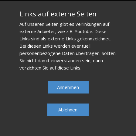
Jarek Sosnowski
Links auf externe Seiten
Telefon: +48 668464447
E-Mail:
mailto:sosnowskijaroslaw67@gmail.com
Auf unseren Seiten gibt es verlinkungen auf
externe Anbieter, wie z.B. Youtube. Diese
Vielen Dank an Alex Fetting (dt. Übersetzung), H.
Links sind als externe Links gekennzeichnet.
Klaas, Martin Ksinan, Ralph Nebl, Andrea Rotili,
Bei diesen Links werden eventuell
personenbezogene Daten übertragen. Sollten
Mario Sabatini, Oswald Schechtner/
Krumusik
,
Sie nicht damit einverstanden sein, dann
Wolfgang Schmidt,
verzichten Sie auf diese Links.
Kasia Stanczyk Photo & Design
(Fotos), Tom
Hejan Fotografie, Slawa Wachala, Fotos.
Annehmen
Hyperlink
Ablehnen