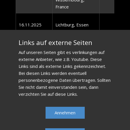
France
16.11.2025
Lichtburg, Essen
Links auf externe Seiten
Eden Century
Auf unseren Seiten gibt es verlinkungen auf
Cinemas, Paceville
externe Anbieter, wie z.B. Youtube. Diese
26.11.2025
20:30 Uhr
Cinema no. 8,
Links sind als externe Links gekennzeichnet.
Valetta, Malta
Bei diesen Links werden eventuell
personenbezogene Daten übertragen. Sollten
Sie nicht damit einverstanden sein, dann
111Triq-il Viktoria,
verzichten Sie auf diese Links.
28.-30.11.2025
Senglea, Malta
Annehmen